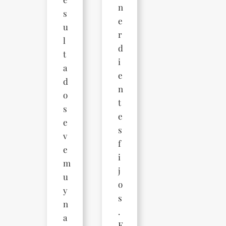
n
s
e
u
r
l
d
t
i
a
e
d
n
o
t
s
e
e
s
v
f
e
i
m
j
u
o
y
s
n
.
a
E